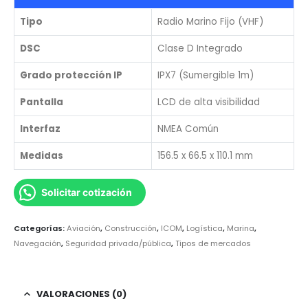
Tipo
Radio Marino Fijo (VHF)
DSC
Clase D Integrado
Grado protección IP
IPX7 (Sumergible 1m)
Pantalla
LCD de alta visibilidad
Interfaz
NMEA Común
Medidas
156.5 x 66.5 x 110.1 mm
Solicitar cotización
Categorías:
Aviación
,
Construcción
,
ICOM
,
Logística
,
Marina
,
Navegación
,
Seguridad privada/pública
,
Tipos de mercados
VALORACIONES (0)