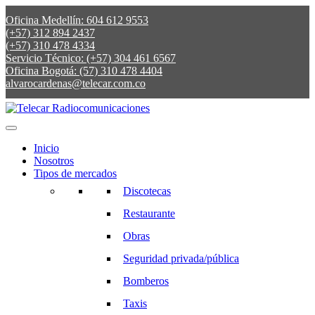
Oficina Medellín: 604 612 9553
(+57) 312 894 2437
(+57) 310 478 4334
Servicio Técnico: (+57) 304 461 6567
Oficina Bogotá: (57) 310 478 4404
alvarocardenas@telecar.com.co
Inicio
Nosotros
Tipos de mercados
Discotecas
Restaurante
Obras
Seguridad privada/pública
Bomberos
Taxis