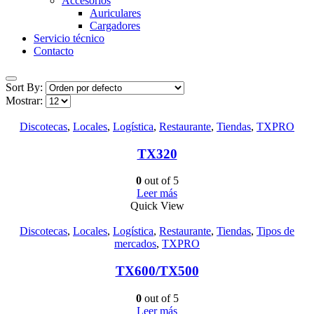
Accesorios
Auriculares
Cargadores
Servicio técnico
Contacto
Sort By:
Mostrar:
Discotecas
,
Locales
,
Logística
,
Restaurante
,
Tiendas
,
TXPRO
TX320
0
out of 5
Leer más
Quick View
Discotecas
,
Locales
,
Logística
,
Restaurante
,
Tiendas
,
Tipos de
mercados
,
TXPRO
TX600/TX500
0
out of 5
Leer más