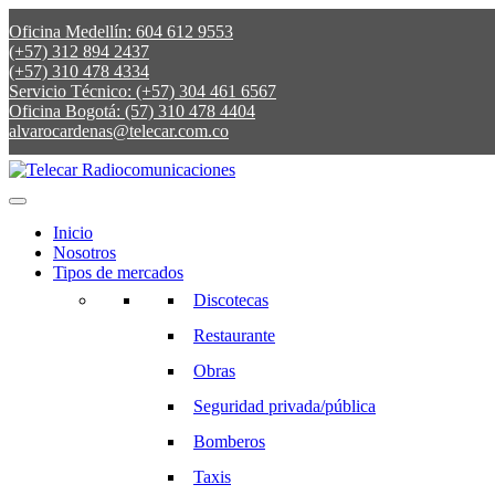
Oficina Medellín: 604 612 9553
(+57) 312 894 2437
(+57) 310 478 4334
Servicio Técnico: (+57) 304 461 6567
Oficina Bogotá: (57) 310 478 4404
alvarocardenas@telecar.com.co
Inicio
Nosotros
Tipos de mercados
Discotecas
Restaurante
Obras
Seguridad privada/pública
Bomberos
Taxis