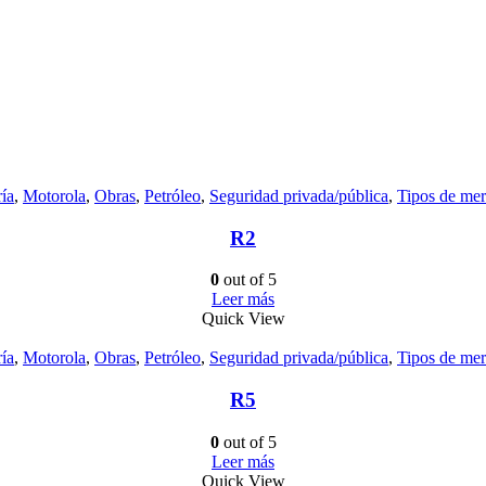
ía
,
Motorola
,
Obras
,
Petróleo
,
Seguridad privada/pública
,
Tipos de me
R2
0
out of 5
Leer más
Quick View
ía
,
Motorola
,
Obras
,
Petróleo
,
Seguridad privada/pública
,
Tipos de me
R5
0
out of 5
Leer más
Quick View