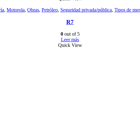
ía
,
Motorola
,
Obras
,
Petróleo
,
Seguridad privada/pública
,
Tipos de me
R7
0
out of 5
Leer más
Quick View