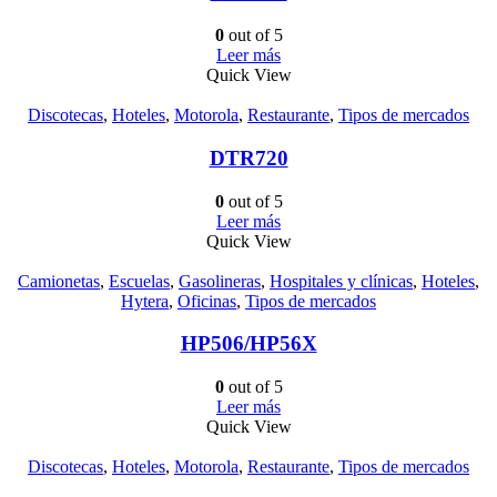
0
out of 5
Leer más
Quick View
Discotecas
,
Hoteles
,
Motorola
,
Restaurante
,
Tipos de mercados
DTR720
0
out of 5
Leer más
Quick View
Camionetas
,
Escuelas
,
Gasolineras
,
Hospitales y clínicas
,
Hoteles
,
Hytera
,
Oficinas
,
Tipos de mercados
HP506/HP56X
0
out of 5
Leer más
Quick View
Discotecas
,
Hoteles
,
Motorola
,
Restaurante
,
Tipos de mercados