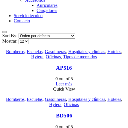
Accesorios
Auriculares
Cargadores
Servicio técnico
Contacto
Sort By:
Mostrar:
Bomberos
,
Escuelas
,
Gasolineras
,
Hospitales y clínicas
,
Hoteles
,
Hytera
,
Oficinas
,
Tipos de mercados
AP516
0
out of 5
Leer más
Quick View
Bomberos
,
Escuelas
,
Gasolineras
,
Hospitales y clínicas
,
Hoteles
,
Hytera
,
Oficinas
BD506
0
out of 5