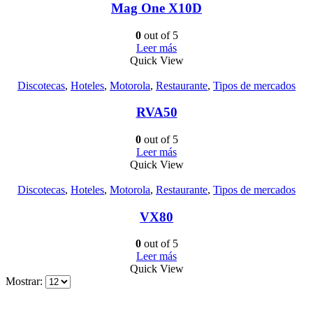
Mag One X10D
0
out of 5
Leer más
Quick View
Discotecas
,
Hoteles
,
Motorola
,
Restaurante
,
Tipos de mercados
RVA50
0
out of 5
Leer más
Quick View
Discotecas
,
Hoteles
,
Motorola
,
Restaurante
,
Tipos de mercados
VX80
0
out of 5
Leer más
Quick View
Mostrar: