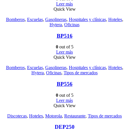
Leer más
Quick View
Bomberos
,
Escuelas
,
Gasolineras
,
Hospitales y clínicas
,
Hoteles
,
Hytera
,
Oficinas
BP516
0
out of 5
Leer más
Quick View
Bomberos
,
Escuelas
,
Gasolineras
,
Hospitales y clínicas
,
Hoteles
,
Hytera
,
Oficinas
,
Tipos de mercados
BP556
0
out of 5
Leer más
Quick View
Discotecas
,
Hoteles
,
Motorola
,
Restaurante
,
Tipos de mercados
DEP250