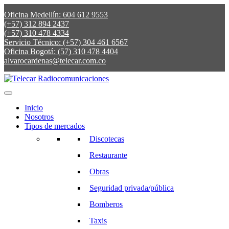
Oficina Medellín: 604 612 9553
(+57) 312 894 2437
(+57) 310 478 4334
Servicio Técnico: (+57) 304 461 6567
Oficina Bogotá: (57) 310 478 4404
alvarocardenas@telecar.com.co
Inicio
Nosotros
Tipos de mercados
Discotecas
Restaurante
Obras
Seguridad privada/pública
Bomberos
Taxis