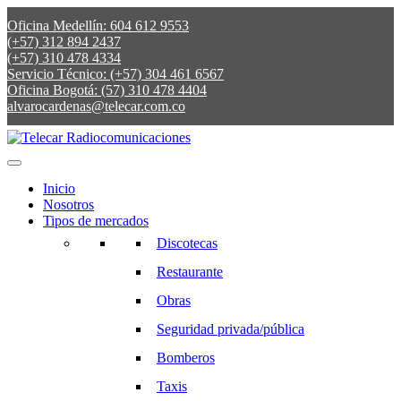
Oficina Medellín: 604 612 9553
(+57) 312 894 2437
(+57) 310 478 4334
Servicio Técnico: (+57) 304 461 6567
Oficina Bogotá: (57) 310 478 4404
alvarocardenas@telecar.com.co
Inicio
Nosotros
Tipos de mercados
Discotecas
Restaurante
Obras
Seguridad privada/pública
Bomberos
Taxis