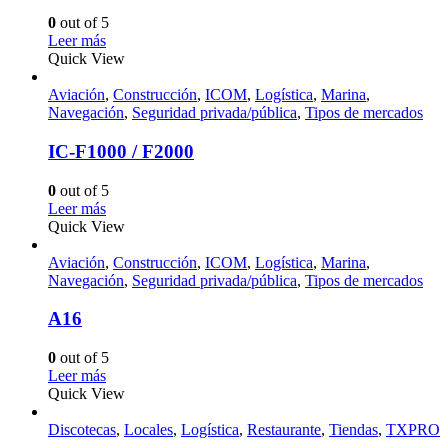
0
out of 5
Leer más
Quick View
Aviación
,
Construcción
,
ICOM
,
Logística
,
Marina
,
Navegación
,
Seguridad privada/pública
,
Tipos de mercados
IC-F1000 / F2000
0
out of 5
Leer más
Quick View
Aviación
,
Construcción
,
ICOM
,
Logística
,
Marina
,
Navegación
,
Seguridad privada/pública
,
Tipos de mercados
A16
0
out of 5
Leer más
Quick View
Discotecas
,
Locales
,
Logística
,
Restaurante
,
Tiendas
,
TXPRO