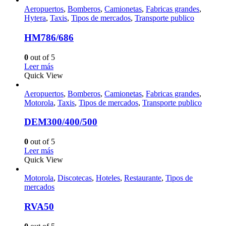
Aeropuertos
,
Bomberos
,
Camionetas
,
Fabricas grandes
,
Hytera
,
Taxis
,
Tipos de mercados
,
Transporte publico
HM786/686
0
out of 5
Leer más
Quick View
Aeropuertos
,
Bomberos
,
Camionetas
,
Fabricas grandes
,
Motorola
,
Taxis
,
Tipos de mercados
,
Transporte publico
DEM300/400/500
0
out of 5
Leer más
Quick View
Motorola
,
Discotecas
,
Hoteles
,
Restaurante
,
Tipos de
mercados
RVA50