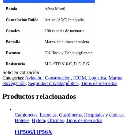
Banda
Aérea Móvil
Cancelación Ruido
Activa (ANC) Integrada
Canales
200 canales de memoria
Pantalla
Matriz de puntos completa
Escaneo
ON-Hook y Doble vigilancia
Resistencia
MIL-STD-810 C, D, E, F, G
Solicitar cotización
Categorías:
Aviación
,
Construcción
,
ICOM
,
Logística
,
Marina
,
Navegación
,
Seguridad privada/pública
,
Tipos de mercados
Productos relacionados
Camionetas
,
Escuelas
,
Gasolineras
,
Hospitales y clínicas
,
Hoteles
,
Hytera
,
Oficinas
,
Tipos de mercados
HP506/HP56X