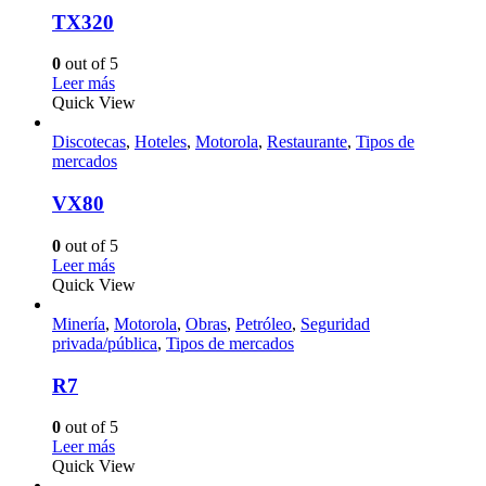
TX320
0
out of 5
Leer más
Quick View
Discotecas
,
Hoteles
,
Motorola
,
Restaurante
,
Tipos de
mercados
VX80
0
out of 5
Leer más
Quick View
Minería
,
Motorola
,
Obras
,
Petróleo
,
Seguridad
privada/pública
,
Tipos de mercados
R7
0
out of 5
Leer más
Quick View