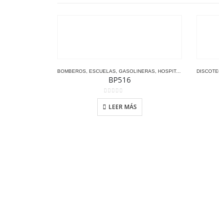
BOMBEROS
,
ESCUELAS
,
GASOLINERAS
,
HOSPITALES Y CLÍNICAS
DISCOT
BP516
0
out of 5
LEER MÁS