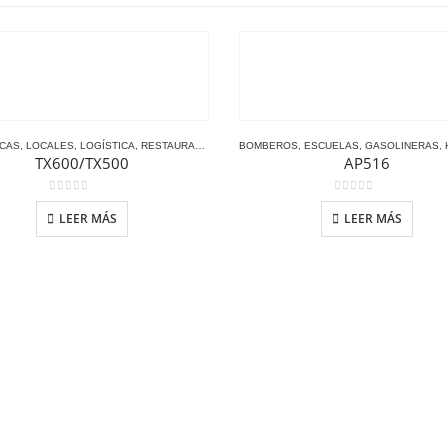
ECAS
,
HOTELES
,
LOCALES
,
HYTERA
,
LOGÍSTICA
,
OFICINAS
,
RESTAURANTE
,
TIENDAS
BOMBEROS
,
TIPOS DE MERCADOS
,
ESCUELAS
,
GASOLINERAS
,
TXPRO
,
H
TX600/TX500
AP516
0
out of 5
0
out of 5
LEER MÁS
LEER MÁS