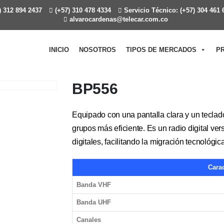
 312 894 2437
(+57) 310 478 4334
Servicio Técnico: (+57) 304 461 
alvarocardenas@telecar.com.co
INICIO
NOSOTROS
TIPOS DE MERCADOS
P
BP556
Equipado con una pantalla clara y un teclad
grupos más eficiente. Es un radio digital ve
digitales, facilitando la migración tecnológ
Carac
Banda VHF
Banda UHF
Canales