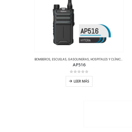
BOMBEROS
,
ESCUELAS
,
GASOLINERAS
,
HOSPITALES Y CLÍNICAS
,
HOT
AP516
0
out of 5
LEER MÁS