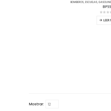
BOMBEROS
,
ESCUELAS
,
GASOLIN
BP5
0
out 
LEER
Mostrar: