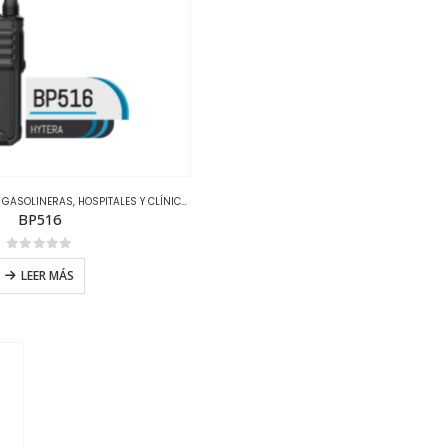
S
,
GASOLINERAS
,
HOSPITALES Y CLÍNICAS
,
HOTELES
,
HYTERA
,
OFICINAS
BP516
0
out of 5
LEER MÁS