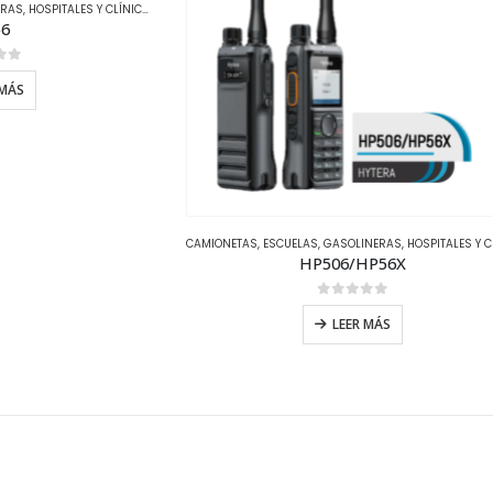
ERAS
,
HOSPITALES Y CLÍNICAS
,
HOTELES
,
HYTERA
,
OFICINAS
,
TIPOS DE MERCADOS
56
of 5
 MÁS
CAMIONETAS
,
ESCUELAS
,
GASOLINERAS
,
HOSPITALES Y CLÍN
HP506/HP56X
0
out of 5
LEER MÁS