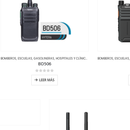
ELES
BOMBEROS
,
HYTERA
,
ESCUELAS
,
OFICINAS
,
,
GASOLINERAS
TIPOS DE MERCADOS
,
HOSPITALES Y CLÍNICAS
,
HOTELES
BOMBEROS
,
HYTERA
,
ESCUELAS
,
OFICINA
BD506
0
out of 5
LEER MÁS