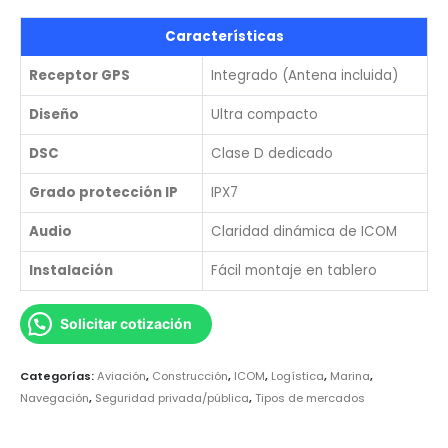
Características
Receptor GPS
Integrado (Antena incluida)
Diseño
Ultra compacto
DSC
Clase D dedicado
Grado protección IP
IPX7
Audio
Claridad dinámica de ICOM
Instalación
Fácil montaje en tablero
Solicitar cotización
Categorías:
Aviación
,
Construcción
,
ICOM
,
Logística
,
Marina
,
Navegación
,
Seguridad privada/pública
,
Tipos de mercados