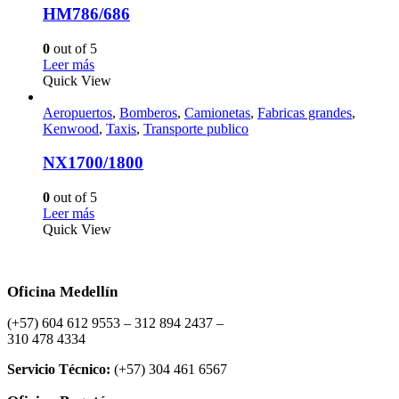
HM786/686
0
out of 5
Leer más
Quick View
Aeropuertos
,
Bomberos
,
Camionetas
,
Fabricas grandes
,
Kenwood
,
Taxis
,
Transporte publico
NX1700/1800
0
out of 5
Leer más
Quick View
Oficina Medellín
(+57) 604 612 9553 – 312 894 2437 –
310 478 4334
Servicio Técnico:
(+57) 304 461 6567