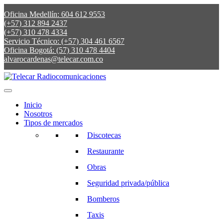
Oficina Medellín: 604 612 9553
(+57) 312 894 2437
(+57) 310 478 4334
Servicio Técnico: (+57) 304 461 6567
Oficina Bogotá: (57) 310 478 4404
alvarocardenas@telecar.com.co
Inicio
Nosotros
Tipos de mercados
Discotecas
Restaurante
Obras
Seguridad privada/pública
Bomberos
Taxis