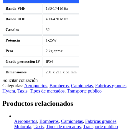
Banda VHF
136-174 MHz
Banda UHF
400-470 MHz
Canales
32
Potencia
1-25W
Peso
2 kg aprox.
Grado protección IP
IP54
Dimensiones
201 x 211 x 61 mm
Solicitar cotización
Categorías:
Aeropuertos
,
Bomberos
,
Camionetas
,
Fabricas grandes
,
Hytera
,
Taxis
,
Tipos de mercados
,
Transporte publico
Productos relacionados
Aeropuertos
,
Bomberos
,
Camionetas
,
Fabricas grandes
,
Motorola
,
Taxis
,
Tipos de mercados
,
Transporte publico