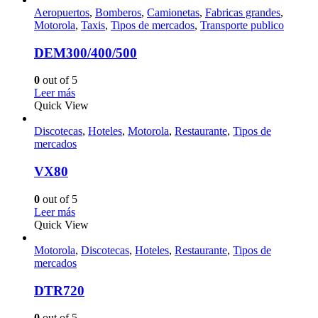
Aeropuertos
,
Bomberos
,
Camionetas
,
Fabricas grandes
,
Motorola
,
Taxis
,
Tipos de mercados
,
Transporte publico
DEM300/400/500
0
out of 5
Leer más
Quick View
Discotecas
,
Hoteles
,
Motorola
,
Restaurante
,
Tipos de
mercados
VX80
0
out of 5
Leer más
Quick View
Motorola
,
Discotecas
,
Hoteles
,
Restaurante
,
Tipos de
mercados
DTR720
0
out of 5