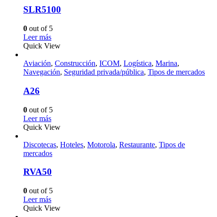
SLR5100
0
out of 5
Leer más
Quick View
Aviación
,
Construcción
,
ICOM
,
Logística
,
Marina
,
Navegación
,
Seguridad privada/pública
,
Tipos de mercados
A26
0
out of 5
Leer más
Quick View
Discotecas
,
Hoteles
,
Motorola
,
Restaurante
,
Tipos de
mercados
RVA50
0
out of 5
Leer más
Quick View