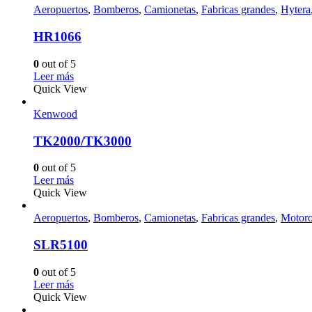
Aeropuertos
,
Bomberos
,
Camionetas
,
Fabricas grandes
,
Hytera
HR1066
0
out of 5
Leer más
Quick View
Kenwood
TK2000/TK3000
0
out of 5
Leer más
Quick View
Aeropuertos
,
Bomberos
,
Camionetas
,
Fabricas grandes
,
Motoro
SLR5100
0
out of 5
Leer más
Quick View