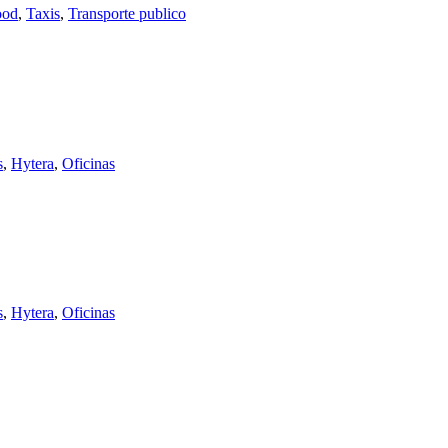
od
,
Taxis
,
Transporte publico
s
,
Hytera
,
Oficinas
s
,
Hytera
,
Oficinas