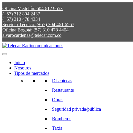
Oficina Medellín: 604 612 9553
(+57) 312 894 2437
(+57) 310 478 4334
Servicio Técnico: (+57) 304 461 6567
Oficina Bogotá: (57) 310 478 4404
alvarocardenas@telecar.com.co
Inicio
Nosotros
Tipos de mercados
Discotecas
Restaurante
Obras
Seguridad privada/pública
Bomberos
Taxis