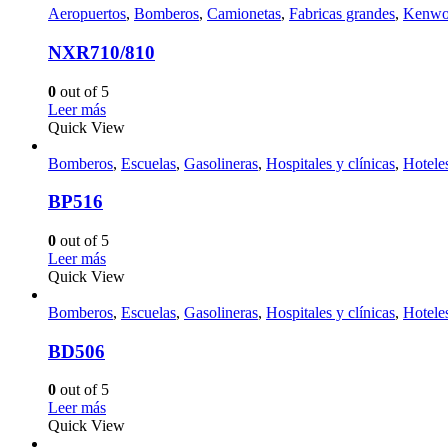
Aeropuertos
,
Bomberos
,
Camionetas
,
Fabricas grandes
,
Kenwo
NXR710/810
0
out of 5
Leer más
Quick View
Bomberos
,
Escuelas
,
Gasolineras
,
Hospitales y clínicas
,
Hotele
BP516
0
out of 5
Leer más
Quick View
Bomberos
,
Escuelas
,
Gasolineras
,
Hospitales y clínicas
,
Hotele
BD506
0
out of 5
Leer más
Quick View