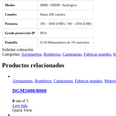
Modos
DMR / NXDN / Analógico
Canales
Hasta 260 canales
Potencia
5W – 50W (VHF) / 5W – 45W (UHF)
Grado protección IP
IP54
Pantalla
LCD Alfanumérica de 10 caracteres
Solicitar cotización
Categorías:
Aeropuertos
,
Bomberos
,
Camionetas
,
Fabricas grandes
,
K
Productos relacionados
Aeropuertos
,
Bomberos
,
Camionetas
,
Fabricas grandes
,
Motoro
DGM5000/8000
0
out of 5
Leer más
Quick View