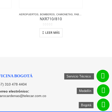
 PUBLICO
AEROPUERTOS
,
BOMBEROS
,
CAMIONETAS
,
FABRICAS GRANDES
,
KENWO
NXR710/810
0
out of 5
LEER MÁS
FICINA BOGOTÁ
Servicio Técnico
57) 310 478 4404
Medellín
rreo electrónico:
varocardenas@telecar.com.co
Bogotá