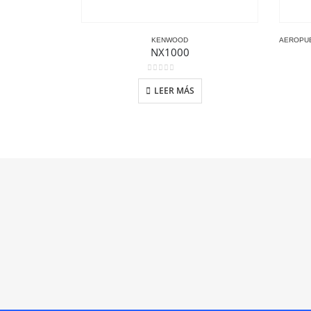
KENWOOD
AEROPU
NX1000
0
out of 5
LEER MÁS