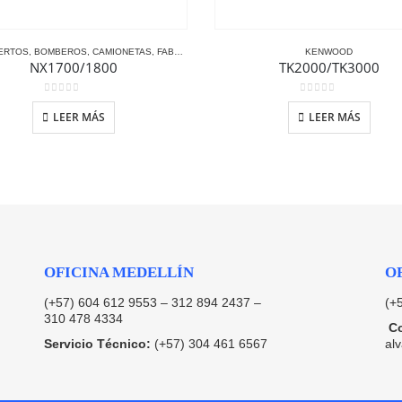
ERTOS
,
BOMBEROS
,
CAMIONETAS
,
FABRICAS GRANDES
,
KENWOOD
,
KENWOOD
TAXIS
,
TRANSPORTE
NX1700/1800
TK2000/TK3000
0
out of 5
0
out of 5
LEER MÁS
LEER MÁS
OFICINA MEDELLÍN
O
(+57) 604 612 9553 – 312 894 2437 –
(+
310 478 4334
Co
Servicio Técnico:
(+57) 304 461 6567
al