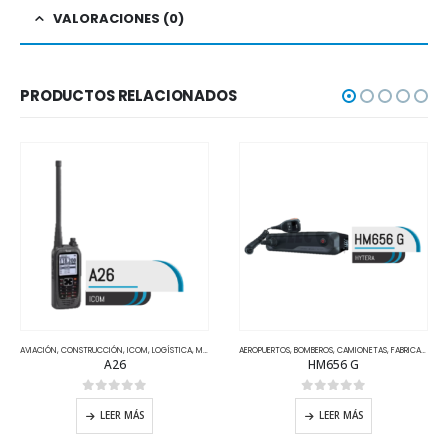
VALORACIONES (0)
PRODUCTOS RELACIONADOS
AVIACIÓN
,
MOTOROLA
,
CONSTRUCCIÓN
,
TAXIS
,
TIPOS DE MERCADOS
,
ICOM
,
LOGÍSTICA
,
TRANSPORTE PUBLICO
,
MARINA
,
NAVEGACIÓN
AEROPUERTOS
,
SEGURIDAD PRIVADA/PÚBLICA
,
BOMBEROS
,
CAMIONETAS
,
,
FABRICAS GRANDES
TIPOS DE MER
A26
HM656 G
0
out of 5
0
out of 5
LEER MÁS
LEER MÁS