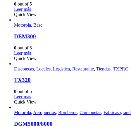
0
out of 5
Leer más
Quick View
Motorola
,
Base
DEM300
0
out of 5
Leer más
Quick View
Discotecas
,
Locales
,
Logística
,
Restaurante
,
Tiendas
,
TXPRO
TX320
0
out of 5
Leer más
Quick View
Motorola
,
Aeropuertos
,
Bomberos
,
Camionetas
,
Fabricas grand
DGM5000/8000