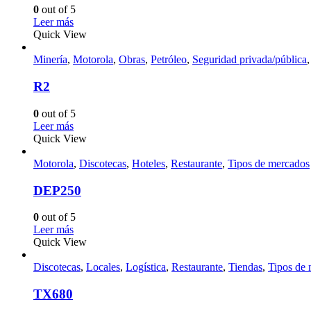
0
out of 5
Leer más
Quick View
Minería
,
Motorola
,
Obras
,
Petróleo
,
Seguridad privada/pública
R2
0
out of 5
Leer más
Quick View
Motorola
,
Discotecas
,
Hoteles
,
Restaurante
,
Tipos de mercados
DEP250
0
out of 5
Leer más
Quick View
Discotecas
,
Locales
,
Logística
,
Restaurante
,
Tiendas
,
Tipos de
TX680