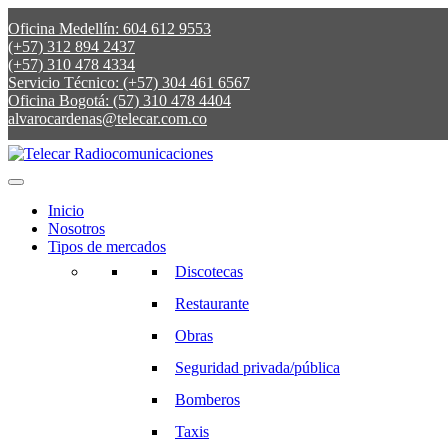
Oficina Medellín: 604 612 9553
(+57) 312 894 2437
(+57) 310 478 4334
Servicio Técnico: (+57) 304 461 6567
Oficina Bogotá: (57) 310 478 4404
alvarocardenas@telecar.com.co
Inicio
Nosotros
Tipos de mercados
Discotecas
Restaurante
Obras
Seguridad privada/pública
Bomberos
Taxis