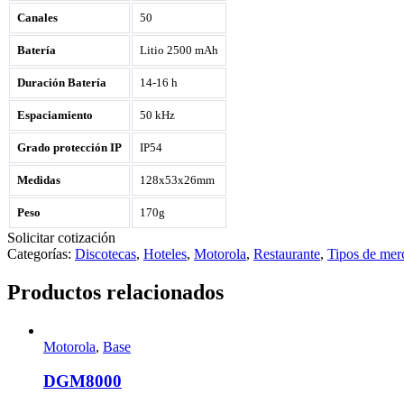
Canales
50
Batería
Litio 2500 mAh
Duración Batería
14-16 h
Espaciamiento
50 kHz
Grado protección IP
IP54
Medidas
128x53x26mm
Peso
170g
Solicitar cotización
Categorías:
Discotecas
,
Hoteles
,
Motorola
,
Restaurante
,
Tipos de mer
Productos relacionados
Motorola
,
Base
DGM8000