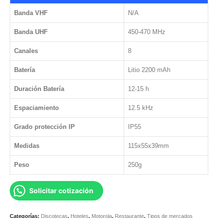
Banda VHF
N/A
Banda UHF
450-470 MHz
Canales
8
Batería
Litio 2200 mAh
Duración Batería
12-15 h
Espaciamiento
12.5 kHz
Grado protección IP
IP55
Medidas
115x55x39mm
Peso
250g
Solicitar cotización
Categorías:
Discotecas
,
Hoteles
,
Motorola
,
Restaurante
,
Tipos de mercados