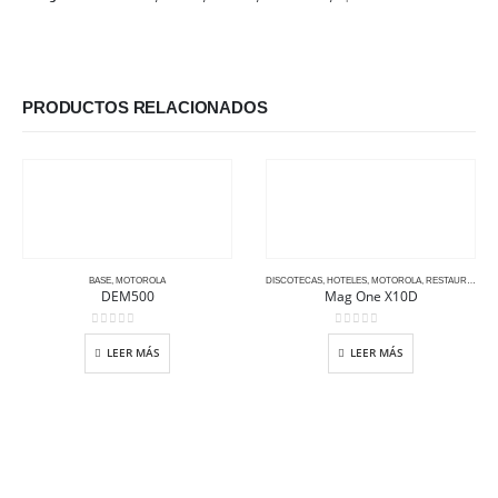
PRODUCTOS RELACIONADOS
BASE
,
MOTOROLA
DISCOTECAS
,
HOTELES
,
MOTOROLA
,
RESTAURANTE
,
DEM500
Mag One X10D
0
out of 5
0
out of 5
LEER MÁS
LEER MÁS