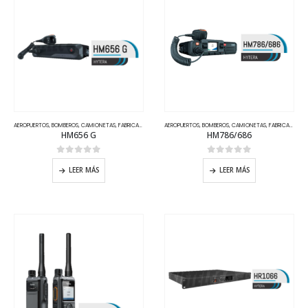
AEROPUERTOS
,
BOMBEROS
,
CAMIONETAS
,
FABRICAS GRANDES
AEROPUERTOS
,
HYTERA
,
TAXIS
,
BOMBEROS
,
TIPOS DE MERCADOS
,
CAMIONETAS
,
TRANSPORTE PUB
,
FABRICAS GRANDES
HM656 G
HM786/686
0
out of 5
0
out of 5
LEER MÁS
LEER MÁS