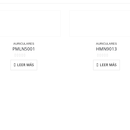
AURICULARES
AURICULARES
PMLN5001
HMN9013
0
out of 5
0
out of 5
LEER MÁS
LEER MÁS