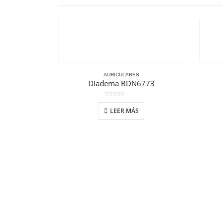
AURICULARES
Diadema BDN6773
0
out of 5
LEER MÁS