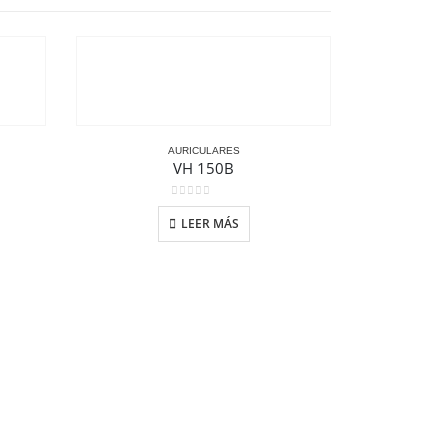
AURICULARES
VH 150B
0
out of 5
LEER MÁS