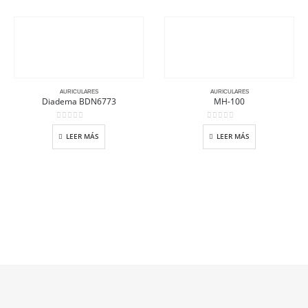
AURICULARES
AURICULARES
Diadema BDN6773
MH-100
0
out of 5
0
out of 5
LEER MÁS
LEER MÁS