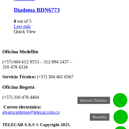
Diadema BDN6773
0
out of 5
Leer más
Quick View
Oficina Medellín
(+57) 604 612 9553 – 312 894 2437 –
310 478 4334
Servicio Técnico:
(+57) 304 461 6567
Oficina Bogotá
(+57) 310 478 4404
Servicio Técnico
Correo electrónico:
alvarocardenas@telecar.com.co
Medellín
TELECAR S.A.S © Copyright 2025.