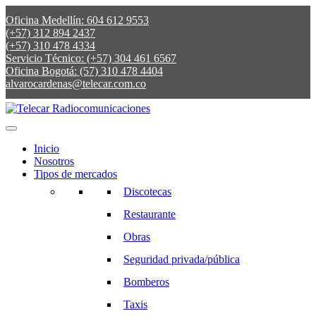
Oficina Medellín: 604 612 9553
(+57) 312 894 2437
(+57) 310 478 4334
Servicio Técnico: (+57) 304 461 6567
Oficina Bogotá: (57) 310 478 4404
alvarocardenas@telecar.com.co
Inicio
Nosotros
Tipos de mercados
Discotecas
Restaurante
Obras
Seguridad privada/pública
Bomberos
Taxis