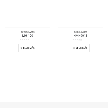
AURICULARES
AURICULARES
MH-100
HMN9013
0
out of 5
0
out of 5
LEER MÁS
LEER MÁS