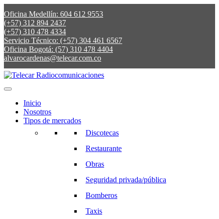
Oficina Medellín: 604 612 9553
(+57) 312 894 2437
(+57) 310 478 4334
Servicio Técnico: (+57) 304 461 6567
Oficina Bogotá: (57) 310 478 4404
alvarocardenas@telecar.com.co
Inicio
Nosotros
Tipos de mercados
Discotecas
Restaurante
Obras
Seguridad privada/pública
Bomberos
Taxis