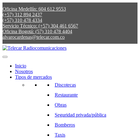
Oficina Medellín: 604 612 9553
(+57) 312 894 2437
(+57) 310 478 4334
Servicio Técnico: (+57) 304 461 6567
Oficina Bogotá: (57) 310 478 4404
alvarocardenas@telecar.com.co
Inicio
Nosotros
Tipos de mercados
Discotecas
Restaurante
Obras
Seguridad privada/pública
Bomberos
Taxis