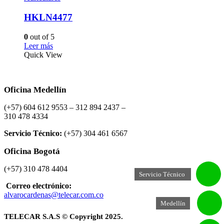
HKLN4477
0
out of 5
Leer más
Quick View
Oficina Medellín
(+57) 604 612 9553 – 312 894 2437 –
310 478 4334
Servicio Técnico:
(+57) 304 461 6567
Oficina Bogotá
(+57) 310 478 4404
Servicio Técnico
Correo electrónico:
alvarocardenas@telecar.com.co
Medellín
TELECAR S.A.S © Copyright 2025.