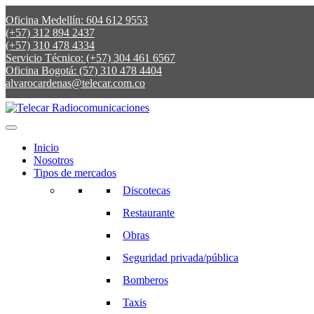
Oficina Medellín: 604 612 9553
(+57) 312 894 2437
(+57) 310 478 4334
Servicio Técnico: (+57) 304 461 6567
Oficina Bogotá: (57) 310 478 4404
alvarocardenas@telecar.com.co
Inicio
Nosotros
Tipos de mercados
Discotecas
Restaurante
Obras
Seguridad privada/pública
Bomberos
Taxis