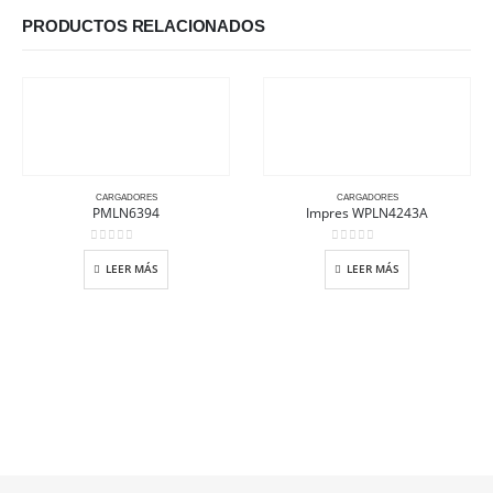
PRODUCTOS RELACIONADOS
CARGADORES
CARGADORES
PMLN6394
Impres WPLN4243A
0
out of 5
0
out of 5
LEER MÁS
LEER MÁS